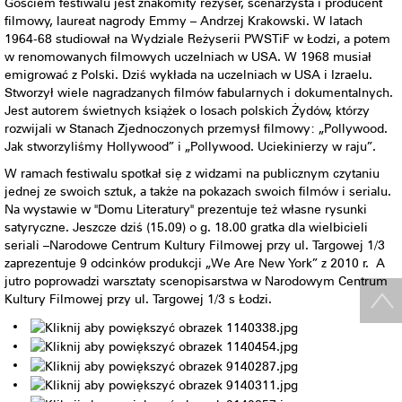
Gościem festiwalu jest znakomity reżyser, scenarzysta i producent
filmowy, laureat nagrody Emmy – Andrzej Krakowski. W latach
1964-68 studiował na Wydziale Reżyserii PWSTiF w Łodzi, a potem
w renomowanych filmowych uczelniach w USA. W 1968 musiał
emigrować z Polski. Dziś wykłada na uczelniach w USA i Izraelu.
Stworzył wiele nagradzanych filmów fabularnych i dokumentalnych.
Jest autorem świetnych książek o losach polskich Żydów, którzy
rozwijali w Stanach Zjednoczonych przemysł filmowy: „Pollywood.
Jak stworzyliśmy Hollywood” i „Pollywood. Uciekinierzy w raju”.
W ramach festiwalu spotkał się z widzami na publicznym czytaniu
jednej ze swoich sztuk, a także na pokazach swoich filmów i serialu.
Na wystawie w "Domu Literatury" prezentuje też własne rysunki
satyryczne. Jeszcze dziś (15.09) o g. 18.00 gratka dla wielbicieli
seriali –Narodowe Centrum Kultury Filmowej przy ul. Targowej 1/3
zaprezentuje 9 odcinków produkcji „We Are New York” z 2010 r. A
jutro poprowadzi warsztaty scenopisarstwa w Narodowym Centrum
Kultury Filmowej przy ul. Targowej 1/3 s Łodzi.