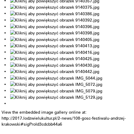
View the embedded image gallery online at:
http://2017.lodzwielukultur.pl/2-news/108-gosc-festiwalu-andrzej-
krakowski#sigProId3cdcbb44a6